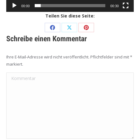
00:00
00:30
Teilen Sie diese Seite:
Share
Share
Share
Schreibe einen Kommentar
on
on
on
Facebook
X
Pinterest
Ihre E-Mail-Adresse wird nicht veröffentlicht. Pflichtfelder sind mit
*
markiert.
Kommentar