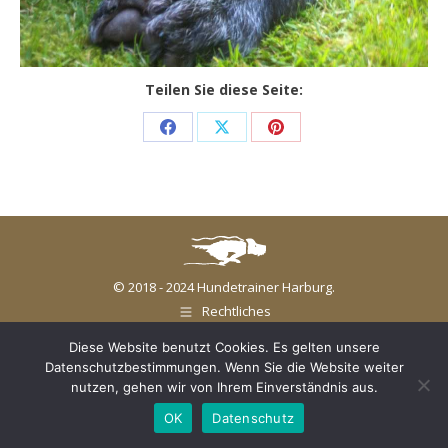
Teilen Sie diese Seite:
Share
Share
Share
on
on
on
Facebook
X
Pinterest
© 2018 - 2024 Hundetrainer Harburg.
Rechtliches
Diese Website benutzt Cookies. Es gelten unsere
Datenschutzbestimmungen. Wenn Sie die Website weiter
nutzen, gehen wir von Ihrem Einverständnis aus.
OK
Datenschutz