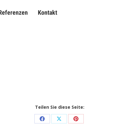
Referenzen
Kontakt
Referenzen
Kontakt
Teilen Sie diese Seite:
Share
Share
Share
on
on
on