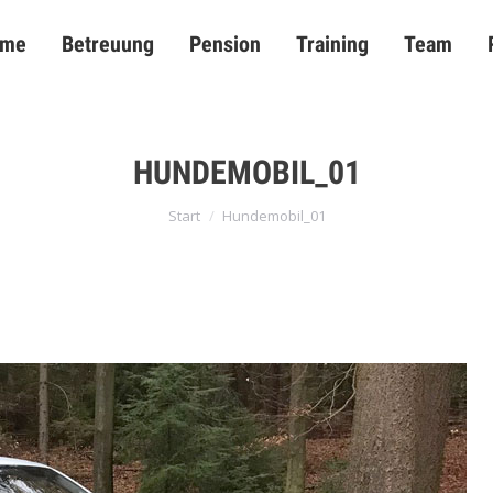
me
Betreuung
Pension
Training
Team
ome
Betreuung
Pension
Training
Team
HUNDEMOBIL_01
Sie befinden sich hier:
Start
Hundemobil_01