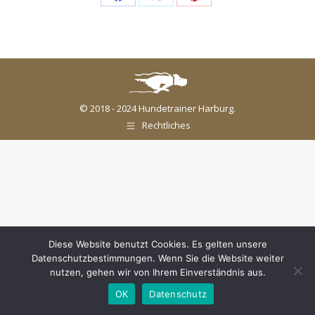
Share
Share
Share
on
on
on
Facebook
X
Pinterest
© 2018 - 2024 Hundetrainer Harburg.
Rechtliches
Diese Website benutzt Cookies. Es gelten unsere
Datenschutzbestimmungen. Wenn Sie die Website weiter
nutzen, gehen wir von Ihrem Einverständnis aus.
OK
Datenschutz